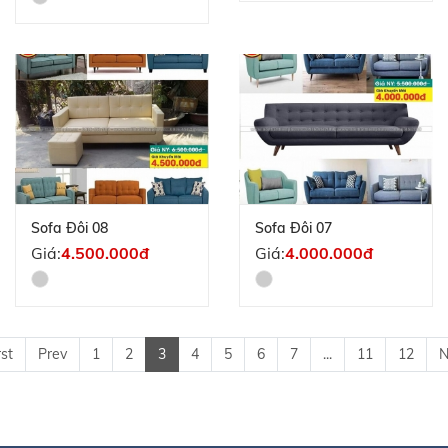
Sofa Đôi 08
Sofa Đôi 07
Giá:
4.500.000đ
Giá:
4.000.000đ
rst
Prev
1
2
3
4
5
6
7
...
11
12
N