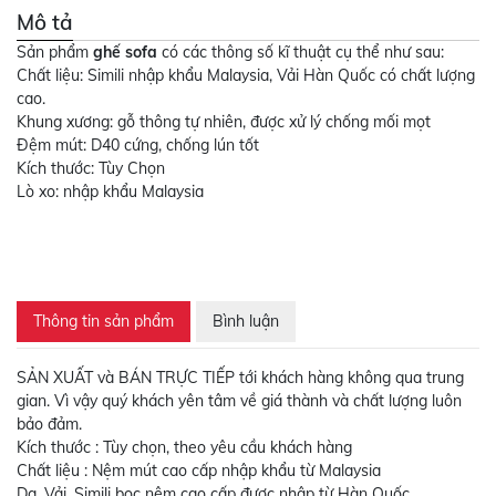
Mô tả
Sản phẩm
ghế sofa
có các thông số kĩ thuật cụ thể như sau:
Chất liệu: Simili nhập khẩu Malaysia, Vải Hàn Quốc có chất lượng
cao.
Khung xương: gỗ thông tự nhiên, được xử lý chống mối mọt
Đệm mút: D40 cứng, chống lún tốt
Kích thước: Tùy Chọn
Lò xo: nhập khẩu Malaysia
Thông tin sản phẩm
Bình luận
SẢN XUẤT và BÁN TRỰC TIẾP tới khách hàng không qua trung
gian. Vì vậy quý khách yên tâm về giá thành và chất lượng luôn
bảo đảm.
Kích thước : Tùy chọn, theo yêu cầu khách hàng
Chất liệu : Nệm mút cao cấp nhập khẩu từ Malaysia
Da, Vải, Simili bọc nệm cao cấp được nhập từ Hàn Quốc