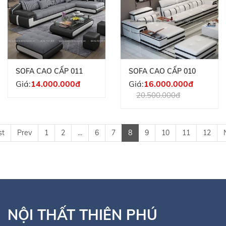
SOFA CAO CẤP 011
SOFA CAO CẤP 010
Giá:
14.000.000đ
Giá:
16.000.000đ
20.500.000đ
st
Prev
1
2
...
6
7
8
9
10
11
12
NỘI THẤT THIÊN PHÚ