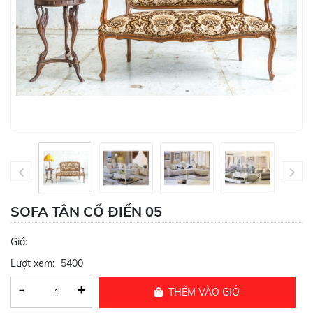
SOFA TÂN CỔ ĐIỂN 05
Giá:
Lượt xem:
5400
-
+
THÊM VÀO GIỎ