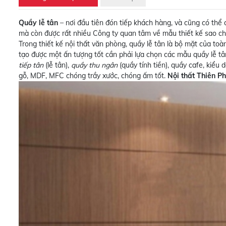
Quầy lễ tân
– nơi đầu tiên đón tiếp khách hàng, và cũng có thể 
mà còn được rất nhiều Công ty quan tâm về mẫu thiết kế sao ch
Trong thiết kế nội thất văn phòng, quầy lễ tân là bộ mặt của toà
tạo được một ấn tượng tốt cần phải lựa chọn các mẫu quầy lễ tân
tiếp tân
(lễ tân),
quầy thu ngân
(quầy tính tiền), quầy cafe, kiểu 
gỗ, MDF, MFC chóng trầy xước, chóng ấm tốt.
Nội thất Thiên P