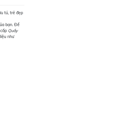
u tú, trẻ đẹp
của bạn. Để
g cấp
Quầy
 liệu như