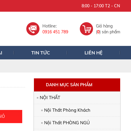
8:00 - 17:00 T2 - CN
Hotline:
Giỏ hàng
0916 451 789
(
0
) sản phẩm
I
TIN TỨC
LIÊN HỆ
DANH MỤC SẢN PHẨM
NỘI THẤT
Nội Thất Phòng Khách
GIỎ
Nội Thất PHÒNG NGỦ