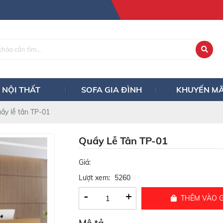
NỘI THẤT
SOFA GIA ĐÌNH
KHUYẾN MÃ
ầy lễ tân TP-01
Quầy Lễ Tân TP-01
Giá:
Lượt xem:
5260
-
+
THÊM VÀO 