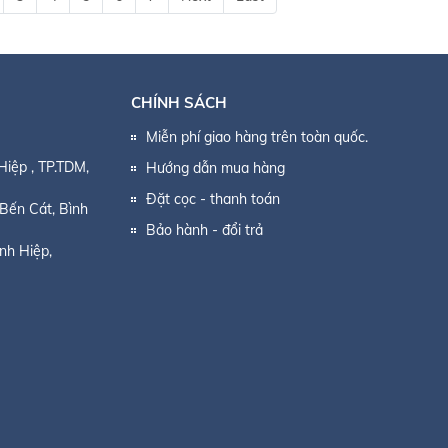
CHÍNH SÁCH
Miễn phí giao hàng trên toàn quốc.
Hiệp
, TP.TDM,
Hướng dẫn mua hàng
Đặt cọc - thanh toán
 Bến Cát, Bình
Bảo hành - đổi trả
nh Hiệp,