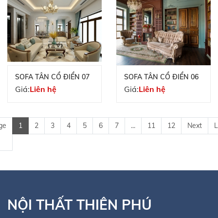
SOFA TÂN CỔ ĐIỂN 07
SOFA TÂN CỔ ĐIỂN 06
Giá:
Liên hệ
Giá:
Liên hệ
ge
1
2
3
4
5
6
7
...
11
12
Next
L
NỘI THẤT THIÊN PHÚ