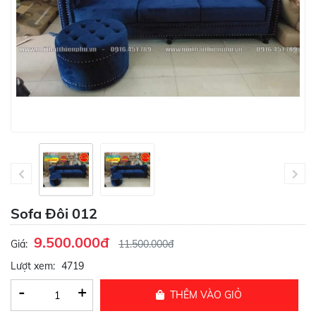
Sofa Đôi 012
9.500.000đ
Giá:
11.500.000đ
Lượt xem:
4719
-
+
THÊM VÀO GIỎ