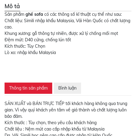
Mô tả
Sản phẩm
ghế sofa
có các thông số kĩ thuật cụ thể như sau:
Chất liệu: Simili nhập khẩu Malaysia, Vải Hàn Quốc có chất lượng
cao.
Khung xương: gỗ thông tự nhiên, được xử lý chống mối mọt
Đệm mút: D40 cứng, chống lún tốt
Kích thước: Tùy Chọn
Lò xo: nhập khẩu Malaysia
Thông tin sản phẩm
Bình luận
SẢN XUẤT và BÁN TRỰC TIẾP tới khách hàng không qua trung
gian. Vì vậy quý khách yên tâm về giá thành và chất lượng luôn
bảo đảm.
Kích thước : Tùy chọn, theo yêu cầu khách hàng
Chất liệu : Nệm mút cao cấp nhập khẩu từ Malaysia
Da, Vải, Simili bọc nệm cao cấp được nhập từ Hàn Quốc