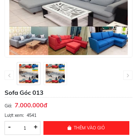
Sofa Góc 013
7.000.000đ
Giá:
Lượt xem:
4541
-
+
THÊM VÀO GIỎ