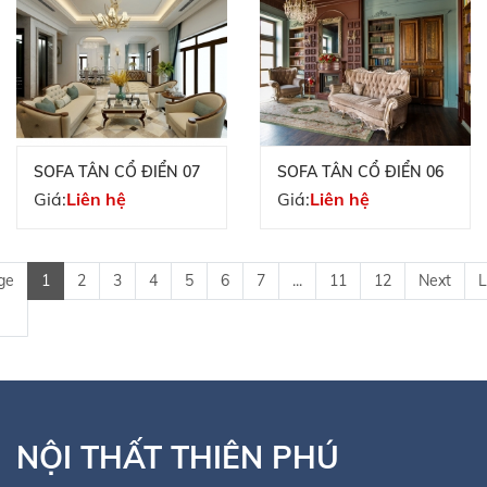
SOFA TÂN CỔ ĐIỂN 07
SOFA TÂN CỔ ĐIỂN 06
Giá:
Liên hệ
Giá:
Liên hệ
ge
1
2
3
4
5
6
7
...
11
12
Next
L
NỘI THẤT THIÊN PHÚ