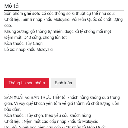
Mô tả
Sản phẩm
ghế sofa
có các thông số kĩ thuật cụ thể như sau:
Chất liệu: Simili nhập khẩu Malaysia, Vải Hàn Quốc có chất lượng
cao.
Khung xương: gỗ thông tự nhiên, được xử lý chống mối mọt
Đệm mút: D40 cứng, chống lún tốt
Kích thước: Tùy Chọn
Lò xo: nhập khẩu Malaysia
Thông tin sản phẩm
Bình luận
SẢN XUẤT và BÁN TRỰC TIẾP tới khách hàng không qua trung
gian. Vì vậy quý khách yên tâm về giá thành và chất lượng luôn
bảo đảm.
Kích thước : Tùy chọn, theo yêu cầu khách hàng
Chất liệu : Nệm mút cao cấp nhập khẩu từ Malaysia
Da, Vải, Simili bọc nệm cao cấp được nhập từ Hàn Quốc