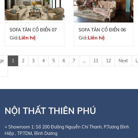
SOFA TÂN CỔ ĐIỂN 07
SOFA TÂN CỔ ĐIỂN 06
Giá:
Liên hệ
Giá:
Liên hệ
ge
1
2
3
4
5
6
7
...
11
12
Next
L
NỘI THẤT THIÊN PHÚ
+ Showroom 1:
Số 200 Đường Nguyễn Chí Thanh, P.Tương Bình
Hiệp
, TP.TDM, Bình Dương