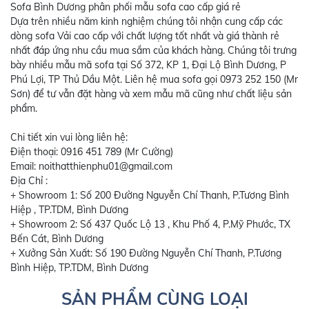
Sofa Bình Dương phân phối mẫu sofa cao cấp giá rẻ
Dựa trên nhiều năm kinh nghiệm chúng tôi nhận cung cấp các
dòng sofa Vải cao cấp với chất lượng tốt nhất và giá thành rẻ
nhất đáp ứng nhu cầu mua sắm của khách hàng. Chúng tôi trưng
bày nhiều mẫu mã sofa tại Số 372, KP 1, Đại Lộ Bình Dương, P
Phú Lợi, TP Thủ Dầu Một. Liên hệ mua sofa gọi 0973 252 150 (Mr
Sơn) để tư vẫn đặt hàng và xem mẫu mã cũng như chất liệu sản
phẩm.
Chi tiết xin vui lòng liên hệ:
Điện thoại: 0916 451 789 (Mr Cường)
Email: noithatthienphu01@gmail.com
Địa Chỉ :
+ Showroom 1: Số 200 Đường Nguyễn Chí Thanh, P.Tương Bình
Hiệp , TP.TDM, Bình Dương
+ Showroom 2: Số 437 Quốc Lộ 13 , Khu Phố 4, P.Mỹ Phước, TX
Bến Cát, Bình Dương
+ Xưởng Sản Xuất: Số 190 Đường Nguyễn Chí Thanh, P.Tương
Bình Hiệp, TP.TDM, Bình Dương
SẢN PHẨM CÙNG LOẠI