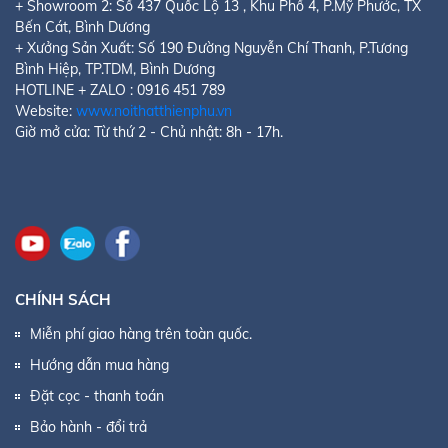
+ Showroom 2:
Số 437 Quốc Lộ 13 , Khu Phố 4, P.Mỹ Phước
, TX
Bến Cát, Bình Dương
+ Xưởng Sản Xuất: Số 190 Đường Nguyễn Chí Thanh, P.Tương
Bình Hiệp, TP.TDM, Bình Dương
HOTLINE + ZALO : 0916 451 789
Website:
www.noithatthienphu.vn
Giờ mở cửa: Từ thứ 2 - Chủ nhật: 8h - 17h.
CHÍNH SÁCH
Miễn phí giao hàng trên toàn quốc.
Hướng dẫn mua hàng
Đặt cọc - thanh toán
Bảo hành - đổi trả