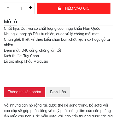
-
+
THÊM VÀO GIỎ
Mô tả
Chất liệu: Da , vải có chất lượng cao nhập khẩu Hàn Quốc
Khung xương: gỗ Dầu tự nhiên, được xử lý chống mối mọt
Chân ghế: thiết kế theo kiểu chân bom,chất liệu inox hoặc gỗ tự
nhiên
Đệm mút: D40 cứng, chống lún tốt
Kích thước: Tùy Chọn
Lò xo: nhập khẩu Malaysia
Thông tin sản phẩm
Bình luận
Với những căn hộ rộng rãi, được thế kế sang trọng, bộ sofa Vải
cao cấp sẽ góp phần tăng vẻ quý phái, nâng tầm của căn phòng
lên mức cao hơn. Các mẫu sofa Vải cao cấp thường được các gia