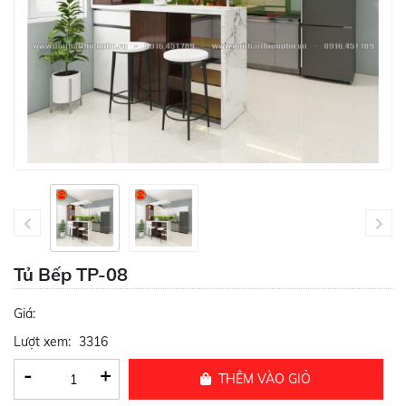
Tủ Bếp TP-08
Giá:
Lượt xem:
3316
-
+
THÊM VÀO GIỎ