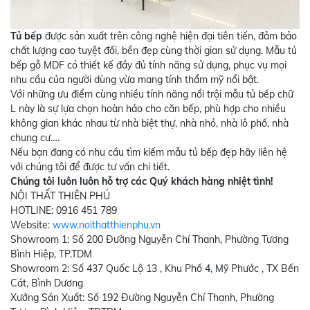
Tủ bếp
được sản xuất trên công nghệ hiện đại tiên tiến, đảm bảo
chất lượng cao tuyệt đối, bền đẹp cùng thời gian sử dụng. Mẫu tủ
bếp gỗ MDF
có thiết kế đầy đủ tính năng sử dụng, phục vụ mọi
nhu cầu của người dùng vừa mang tính thẩm mỹ nổi bật.
Với những
ưu điểm cùng nhiều tính năng nổi trội mẫu tủ bếp chữ
L này là sự lựa chọn hoàn hảo cho căn bếp, phù hợp cho nhiều
không gian khác nhau từ nhà biệt thự, nhà nhỏ, nhà lô phố, nhà
chung cư….
Nếu bạn đang có nhu cầu tìm kiếm mẫu tủ bếp đẹp hãy liên hệ
với chúng tôi để được tư vấn chi tiết.
Chúng tôi luôn luôn hỗ trợ các Quý khách hàng nhiệt tình!
NỘI THẤT THIÊN PHÚ
HOTLINE: 0916 451 789
Website:
www.noithatthienphu.vn
Showroom 1: Số 200 Đường Nguyễn Chí Thanh, Phường Tương
Bình Hiệp, TP.TDM
Showroom 2: Số 437 Quốc Lộ 13 , Khu Phố 4, Mỹ Phước , TX Bến
Cát, Bình Dương
Xưởng Sản Xuất: Số 192 Đường Nguyễn Chí Thanh, Phường