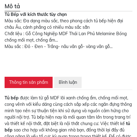
Mô tả
Tủ Bếp với kích thước tùy chọn
Màu sắc: Đa dạng màu sắc, theo phong cách tủ bếp hiện đại
châu Âu, cánh phẳng có nhiều màu sắc sẵn
Chất liệu : Gỗ Công Nghiệp MDF Thái Lan Phủ Melamine Bóng
chống mối mọt, chống ẩm…
Màu sắc : Đỏ - Đen - Trắng- nâu vân gỗ- vàng vân gỗ...
Thông tin sản phẩm
Bình luận
Tủ bếp
được làm từ gỗ MDF lõi xanh chống ẩm, chống mối mọt,
cong vênh với kiểu dáng cùng cách sắp xếp các ngăn đựng thông
minh tạo nên sự thuận tiện khi sử dụng và nguồn cảm hứng cho
người nội trợ. Tủ bếp hiện nay là mối quan tâm lớn trong trang trí
và thiết kế nội thất, đặt biệt là nội thất chung cư. Việc thiết kế
tủ
bếp
sao cho hợp với không gian nhà bạn, đồng thời lại đầy đủ
công năng là yếu tố cực kỳ quan trọng trong thiết kế. Để có được